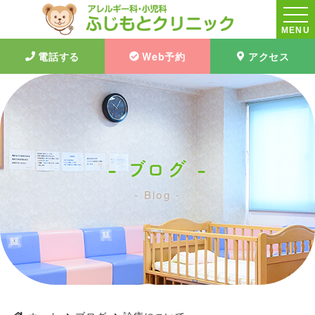
MENU
電話する
Web予約
アクセス
ブログ
Blog
診療について｜ブログ｜ふじもとクリニック|大阪茨木市|アレルギー
科・小児科・予防接種