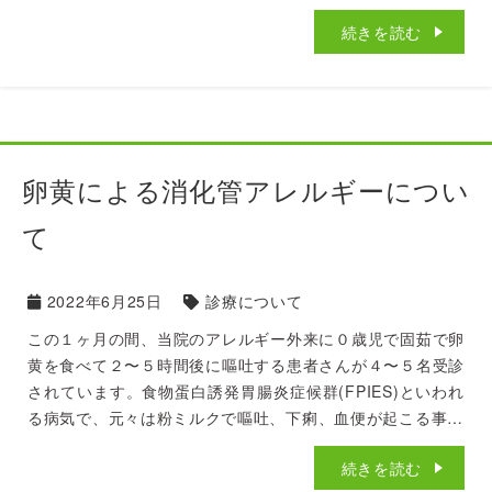
続きを読む
卵黄による消化管アレルギーについ
て
2022年6月25日
診療について
この１ヶ月の間、当院のアレルギー外来に０歳児で固茹で卵
黄を食べて２〜５時間後に嘔吐する患者さんが４〜５名受診
されています。食物蛋白誘発胃腸炎症候群(FPIES)といわれ
る病気で、元々は粉ミルクで嘔吐、下痢、血便が起こる事…
続きを読む