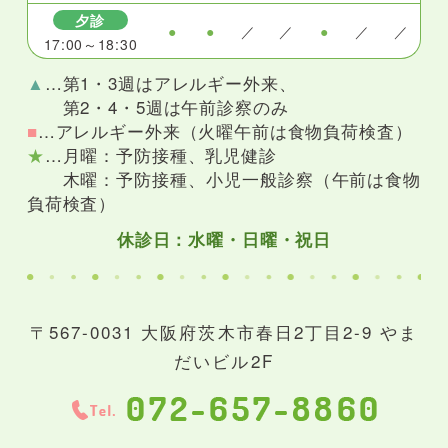
夕診
●
●
／
／
●
／
／
17:00～18:30
▲
…第1・3週はアレルギー外来、
第2・4・5週は午前診察のみ
■
…アレルギー外来（火曜午前は食物負荷検査）
★
…月曜：予防接種、乳児健診
木曜：予防接種、小児一般診察（午前は食物
負荷検査）
休診日：水曜・日曜・祝日
〒567-0031 大阪府茨木市春日2丁目2-9 やま
だいビル2F