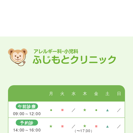
月
火
水
木
金
土
日
午前診療
●
■
／
★
●
▲
／
09:00～12:00
予約診
★
★
■
／
■
▲
／
14:00～16:00
（〜17:30）