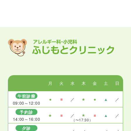
月
火
水
木
金
土
日
午前診療
●
■
／
★
●
▲
／
09:00～12:00
予約診
★
★
■
／
■
▲
／
14:00～16:00
（〜17:30）
夕診