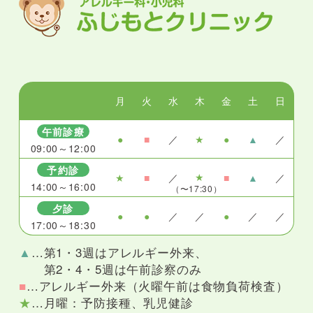
月
火
水
木
金
土
日
午前診療
●
■
／
★
●
▲
／
09:00～12:00
予約診
★
★
■
／
■
▲
／
14:00～16:00
（〜17:30）
夕診
●
●
／
／
●
／
／
17:00～18:30
▲
…第1・3週はアレルギー外来、
第2・4・5週は午前診察のみ
■
…アレルギー外来（火曜午前は食物負荷検査）
★
…月曜：予防接種、乳児健診