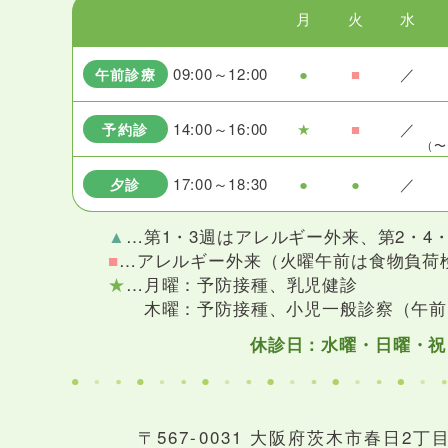
月
火
水
09:00～12:00
●
■
／
午前診療
14:00～16:00
★
■
／
予約診
（〜
17:00～18:30
●
●
／
夕診
▲
…第1・3週はアレルギー外来、
第2・4
■
…アレルギー外来（火曜午前は食物負荷
★
…月曜：予防接種、乳児健診
木曜：予防接種、小児一般診察（午前
休診日：水曜・日曜・祝
〒567-0031 大阪府茨木市春日2丁