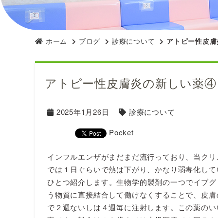
ホーム
ブログ
診療について
アトピー性皮膚
アトピー性皮膚炎の新しい薬④
2025年1月26日
診療について
Pocket
インフルエンザがまだまだ流行っており、当クリ
では１日ぐらいで熱は下がり、かなり弱毒化して
ひとつ紹介します。生物学的製剤の一つでイブグリ
う物質に直接結合して働けなくすることで、皮膚
で２週ないしは４週毎に注射します。この薬のい