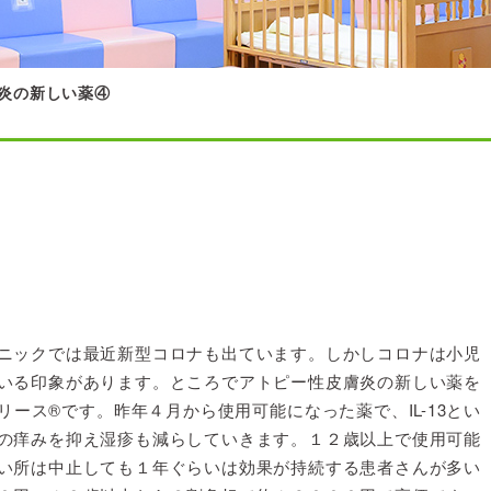
炎の新しい薬④
ニックでは最近新型コロナも出ています。しかしコロナは小児
いる印象があります。ところでアトピー性皮膚炎の新しい薬を
ース®︎です。昨年４月から使用可能になった薬で、IL-13とい
の痒みを抑え湿疹も減らしていきます。１２歳以上で使用可能
い所は中止しても１年ぐらいは効果が持続する患者さんが多い