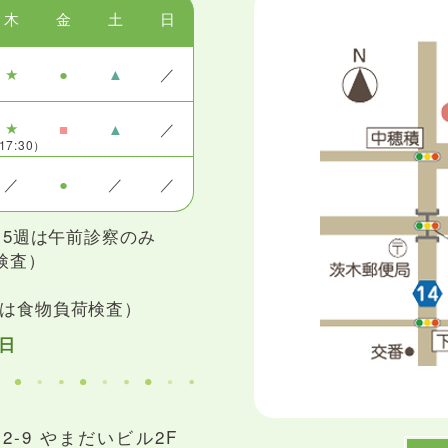
木
金
土
日
★
●
▲
／
★
■
▲
／
17:30）
／
●
／
／
・5週は午前診察のみ
検査）
は食物負荷検査）
日
目2-9 やまだいビル2F